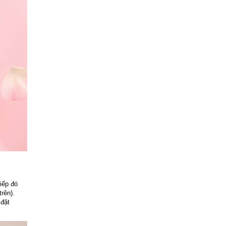
iếp đó
rên).
 đặt