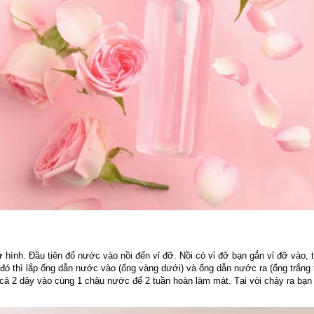
 hình. Đầu tiên đổ nước vào nồi đến vỉ đỡ. Nồi có vỉ đỡ bạn gắn vỉ đỡ vào, t
 đó thì lắp ống dẫn nước vào (ống vàng dưới) và ống dẫn nước ra (ống trắng t
cả 2 dây vào cùng 1 chậu nước để 2 tuần hoàn làm mát. Tại vòi chảy ra bạn