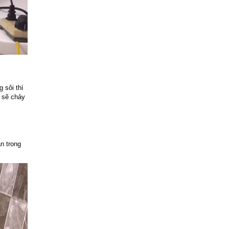
 sôi thì
 sẽ chảy
n trong