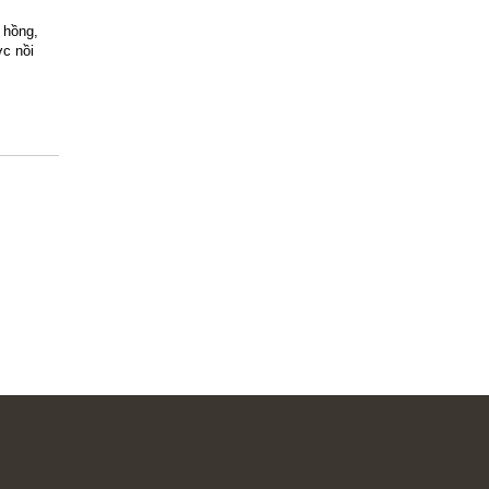
 hồng,
c nồi