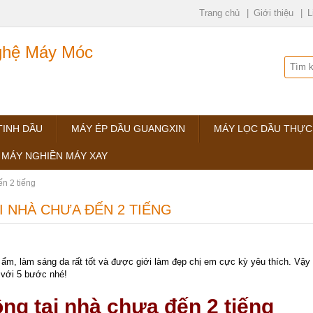
Trang chủ
Giới thiệu
L
ệ Máy Móc
TINH DẦU
MÁY ÉP DẦU GUANGXIN
MÁY LỌC DẦU THỰC
MÁY NGHIỀN MÁY XAY
ến 2 tiếng
 NHÀ CHƯA ĐẾN 2 TIẾNG
m, làm sáng da rất tốt và được giới làm đẹp chị em cực kỳ yêu thích. Vậy b
 với 5 bước nhé!
ng tại nhà chưa đến 2 tiếng