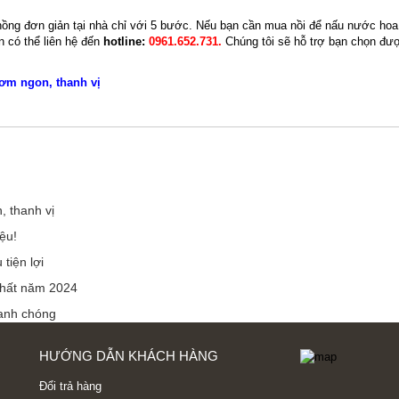
ồng đơn giản tại nhà chỉ với 5 bước. Nếu bạn cần mua nồi để nấu nước hoa
n có thể liên hệ đến
hotline:
0961.652.731.
Chúng tôi sẽ hỗ trợ bạn chọn đượ
ơm ngon, thanh vị
 thanh vị
ệu!
tiện lợi
nhất năm 2024
hanh chóng
HƯỚNG DẪN KHÁCH HÀNG
Đổi trả hàng