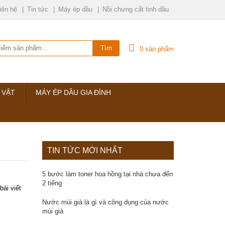
iên hệ
Tin tức
Máy ép dầu
Nồi chưng cất tinh dầu
0
sản phẩm
 VẬT
MÁY ÉP DẦU GIA ĐÌNH
TIN TỨC MỚI NHẤT
5 bước làm toner hoa hồng tại nhà chưa đến
2 tiếng
ài viết
Nước mùi già là gì và công dụng của nước
mùi già