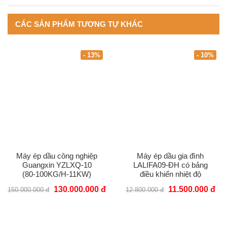
CÁC SẢN PHẨM TƯƠNG TỰ KHÁC
- 13%
- 10%
Máy ép dầu công nghiệp
Máy ép dầu gia đình
Guangxin YZLXQ-10
LALIFA09-ĐH có bảng
(80-100KG/H-11KW)
điều khiển nhiệt độ
130.000.000 đ
11.500.000 đ
150.000.000 đ
12.800.000 đ