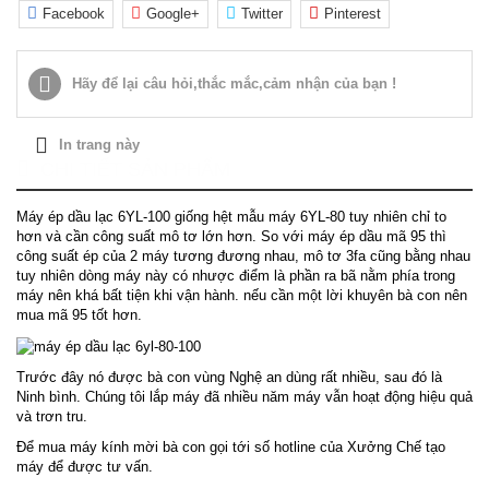
Facebook
Google+
Twitter
Pinterest
Hãy để lại
cảm nhận của bạn !
câu hỏi,thắc mắc,
In trang này
CHI TIẾT SẢN PHẨM
Máy ép dầu lạc 6YL-100 giống hệt mẫu máy 6YL-80 tuy nhiên chỉ to
hơn và cần công suất mô tơ lớn hơn. So với máy ép dầu mã 95 thì
công suất ép của 2 máy tương đương nhau, mô tơ 3fa cũng bằng nhau
tuy nhiên dòng máy này có nhược điểm là phần ra bã nằm phía trong
máy nên khá bất tiện khi vận hành. nếu cần một lời khuyên bà con nên
mua mã 95 tốt hơn.
Trước đây nó được bà con vùng Nghệ an dùng rất nhiều, sau đó là
Ninh bình. Chúng tôi lắp máy đã nhiều năm máy vẫn hoạt động hiệu quả
và trơn tru.
Để mua máy kính mời bà con gọi tới số hotline của Xưởng Chế tạo
máy để được tư vấn.