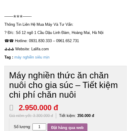
——-✯✯✯——-
Thông Tin Liên Hệ Mua Máy Và Tư Vấn:
? Đ/c: Số 12 ngõ 1 Cầu Dậu Linh Đàm, Hoàng Mai, Hà Nội
☎☎ Hotline: 0931.830.333 – 0961.652.731
⛳️⛳️⛳ Website: Lalifa.com
Tag :
máy nghiền siêu mịn
Máy nghiền thức ăn chăn
nuôi cho gia súc – Tiết kiệm
chi phí chăn nuôi
2.950.000 đ
Giá niêm yết:
3.300.000 đ
Tiết kiệm:
350.000 đ
Số lượng:
Đặt hàng qua web