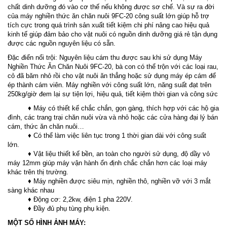
chất dinh dưỡng đó vào cơ thế nếu không được sơ chế. Và sự ra đời
của máy nghiền thức ăn chăn nuôi 9FC-20 công suất lớn giúp hỗ trợ
tích cực trong quá trình sản xuất tiết kiệm chi phí nâng cao hiệu quả
kinh tế giúp đảm bảo cho vật nuôi có nguồn dinh dưỡng giá rẻ tận dụng
được các nguồn nguyên liệu có sẵn.
Đặc điển nổi trội: Nguyên liệu cám thu được sau khi sử dụng Máy
Nghiền Thức Ăn Chăn Nuôi 9FC-20, bà con có thể trộn với các loại rau,
cỏ đã băm nhỏ rồi cho vật nuôi ăn thẳng hoặc sử dụng máy ép cám để
ép thành cám viên. Máy nghiền với công suất lớn, năng suất đạt trên
250kg/giờ đem lại sự tiện lợi, hiệu quả, tiết kiệm thời gian và công sức
♦ Máy có thiết kế chắc chắn, gọn gàng, thích hợp với các hộ gia
đình, các trang trại chăn nuôi vừa và nhỏ hoặc các cửa hàng đại lý bán
cám, thức ăn chăn nuôi…
♦ Có thể làm việc liên tục trong 1 thời gian dài với công suất
lớn.
♦ Vật liệu thiết kế bền, an toàn cho người sử dụng, độ dầy vỏ
máy 12mm giúp máy vận hành ổn định chắc chắn hơn các loại máy
khác trên thị trường.
♦ Máy nghiền được siêu mịn, nghiền thô, nghiền vỡ với 3 mắt
sàng khác nhau
♦ Động cơ: 2,2kw, điện 1 pha 220V.
♦ Đầy đủ phụ tùng phụ kiện.
MỘT SỐ HÌNH ẢNH MÁY: