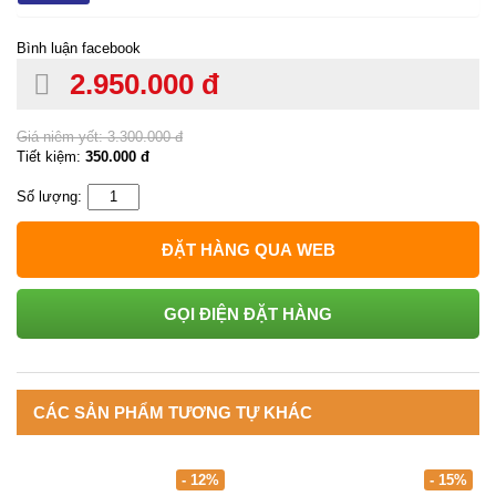
Bình luận facebook
2.950.000 đ
Giá niêm yết:
3.300.000 đ
Tiết kiệm:
350.000 đ
Số lượng:
ĐẶT HÀNG QUA WEB
GỌI ĐIỆN ĐẶT HÀNG
CÁC SẢN PHẨM TƯƠNG TỰ KHÁC
- 12%
- 15%