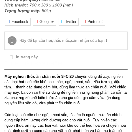
Kích thước:
700 x 380 x 1000 (mm)
Trọng lượng máy:
50kg
Facebook
Google+
Twitter
Pinterest
Hãy để lại
cảm nhận của bạn !
câu hỏi,thắc mắc,
In trang này
CHI TIẾT SẢN PHẨM
Máy nghiền thức ăn chăn nuôi 9FC-20
chuyên dùng để xay, nghiền
các loại hạt ngũ cốc khô như thóc, ngô, khoai, sắn, đậu tương, đậu
tằm… thành các dạng cám bột, dùng làm thức ăn chăn nuôi. Với chiếc
máy này, bà con có thể sử dụng để nghiền những nông phẩm có sẵn tại
địa phương để chế biến thức ăn cho gia súc, gia cầm vừa tận dụng
nguyên liệu sẵn có, vừa phát triển chăn nuôi.
Các loại ngũ cốc như ngô, khoai sắn, lúa lép là nguồn thức ăn chính,
cung cấp hàm lượng dinh dưỡng cao cho vật nuôi. Tuy nhiên các
nguồn thức ăn này các loại vật nuôi khó có thể tiêu hóa và chuyển hóa
chất dinh dưỡng cung cấp cho vật nuôi phát triển và hấp thụ toàn bộ